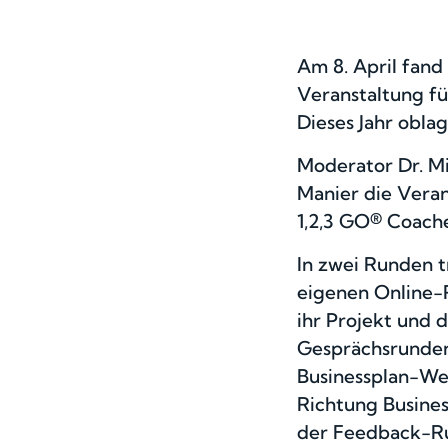
Am 8. April fand
Veranstaltung f
Dieses Jahr obla
Moderator Dr. Mi
Manier die Veran
1,2,3 GO® Coach
In zwei Runden t
eigenen Online-
ihr Projekt und d
Gesprächsrunden
Businessplan-Wet
Richtung Busine
der Feedback-Ru