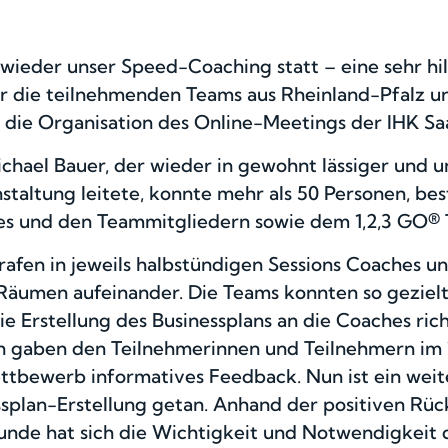
 wieder unser Speed-Coaching statt – eine sehr hil
ür die teilnehmenden Teams aus Rheinland-Pfalz u
g die Organisation des Online-Meetings der IHK S
chael Bauer, der wieder in gewohnt lässiger und u
staltung leitete, konnte mehr als 50 Personen, be
es und den Teammitgliedern sowie dem 1,2,3 GO®
rafen in jeweils halbstündigen Sessions Coaches u
Räumen aufeinander. Die Teams konnten so geziel
ie Erstellung des Businessplans an die Coaches ric
 gaben den Teilnehmerinnen und Teilnehmern im 
tbewerb informatives Feedback. Nun ist ein weite
ssplan-Erstellung getan. Anhand der positiven Rü
nde hat sich die Wichtigkeit und Notwendigkeit 