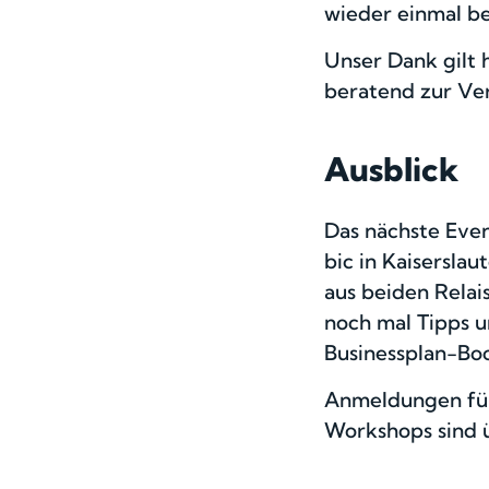
wieder einmal be
Unser Dank gilt
beratend zur Ve
Ausblick
Das nächste Even
bic in Kaiserslau
aus beiden Relai
noch mal Tipps u
Businessplan-Boos
Anmeldungen für
Workshops sind ü