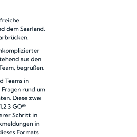
freiche
nd dem Saarland.
aarbrücken.
nkomplizierter
stehend aus den
 Team, begrüßen.
nd Teams in
t Fragen rund um
hten. Diese zwei
1,2,3 GO®
rer Schritt in
ckmeldungen in
dieses Formats