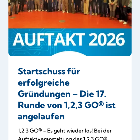
Gründungen
–
Die
17.
Runde
von
1,2,3
GO®
Startschuss für
ist
angelaufen
erfolgreiche
Gründungen – Die 17.
Runde von 1,2,3 GO® ist
angelaufen
1,2,3 GO® - Es geht wieder los! Bei der
Auftaktveranstaltung des 1,2,3 GO®