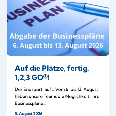
Plätze,
fertig,
1,2,3
GO®!
Auf die Plätze, fertig,
1,2,3 GO®!
Der Endspurt läuft: Vom 6. bis 13. August
haben unsere Teams die Möglichkeit, ihre
Businesspläne…
5. August 2026