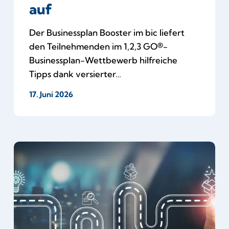
auf
Der Businessplan Booster im bic liefert
den Teilnehmenden im 1,2,3 GO®-
Businessplan-Wettbewerb hilfreiche
Tipps dank versierter…
17. Juni 2026
Warum
1,2,3
GO®
mehr
als
nur