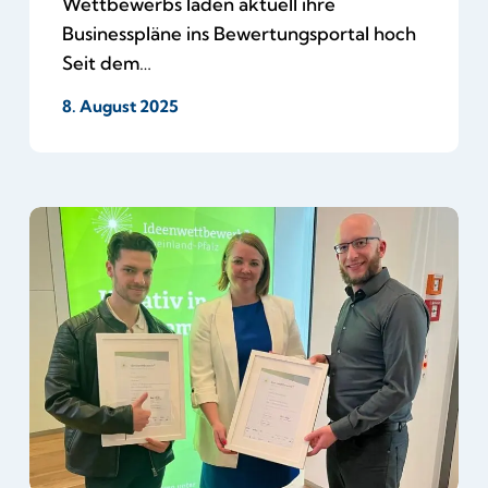
Wettbewerbs laden aktuell ihre
Businesspläne ins Bewertungsportal hoch
Seit dem…
8. August 2025
Freude
über
Preise
für
Gründer
und
Gründerinnen
aus
dem
„bic-