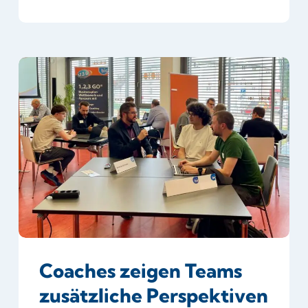
Coaches
zeigen
Teams
zusätzliche
Perspektiven
auf
Coaches zeigen Teams
zusätzliche Perspektiven