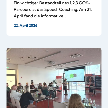
Ein wichtiger Bestandteil des 1,2,3 GO®-
Parcours ist das Speed-Coaching. Am 21.
April fand die informative…
22. April 2026
Gemeinsam
für
den
Schutz
des
geistigen
Eigentums