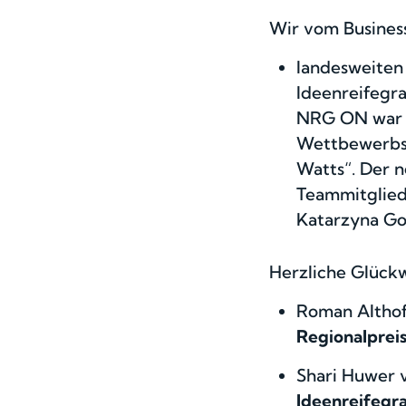
Wir vom Business
landesweiten 
Ideenreifegr
NRG ON war d
Wettbewerbs 
Watts“. Der 
Teammitgliede
Katarzyna Go
Herzliche Glück
Roman Altho
Regionalprei
Shari Huwer
Ideenreifegr