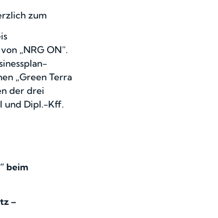
erzlich zum
is
m von „NRG ON“.
sinessplan-
men „Green Terra
n der drei
 und Dipl.-Kff.
1“ beim
atz –