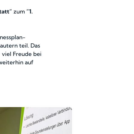
tatt“
zum
“1.
inessplan-
utern teil. Das
 viel Freude bei
weiterhin auf