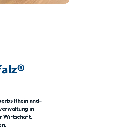
falz®
werbs Rheinland-
verwaltung in
r Wirtschaft,
en.