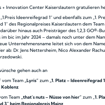
 + Innovation Center Kaiserslautern gratulieren h
„1.Preis Ideenreifegrad 1“ und ebenfalls zum „1. Pre
ad 1“ des Regionalpreises Kaiserslautern dem Tea
arüber hinaus auch Preisträger des 1,2,3 GO®-Bu
im bic im Jahr 2024 – damals noch unter dem Na
neue Unternehmensname leitet sich von dem Name
r ab: Dr. Jens Nettersheim, Nico Alexander Rachul
rzedowski.
wünsche gehen auch an
f vom Team
„Lyris“
zum
„1. Platz – Ideenreifegrad 
s Koblenz
 vom Team
„that´s nuts – Nüsse von hier“
zum „
1. Pl
ad 3“ beim Regionalpreis Mainz